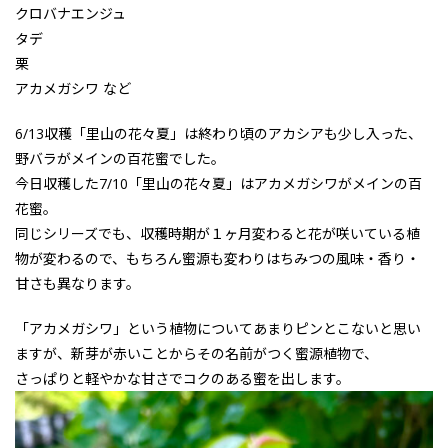
クロバナエンジュ
タデ
栗
アカメガシワ など
6/13収穫「里山の花々夏」は終わり頃のアカシアも少し入った、
野バラがメインの百花蜜でした。
今日収穫した7/10「里山の花々夏」はアカメガシワがメインの百
花蜜。
同じシリーズでも、収穫時期が１ヶ月変わると花が咲いている植
物が変わるので、もちろん蜜源も変わりはちみつの風味・香り・
甘さも異なります。
「アカメガシワ」という植物についてあまりピンとこないと思い
ますが、新芽が赤いことからその名前がつく蜜源植物で、
さっぱりと軽やかな甘さでコクのある蜜を出します。