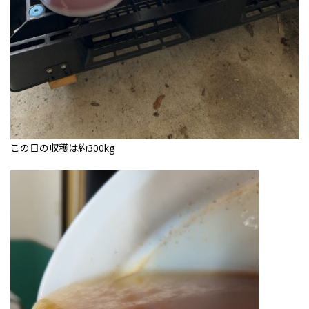
この日の収穫は約300kg
動
画
プ
レ
ー
ヤ
ー