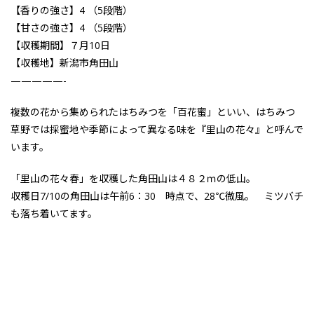
【香りの強さ】4 （5段階）
【甘さの強さ】4 （5段階）
【収穫期間】７月10日
【収穫地】新潟市角田山
—————-
複数の花から集められたはちみつを「百花蜜」といい、はちみつ
草野では採蜜地や季節によって異なる味を『里山の花々』と呼んで
います。
「里山の花々春」を収穫した角田山は４８２ｍの低山。
収穫日7/10の角田山は午前6：30 時点で、28℃微風。 ミツバチ
も落ち着いてます。