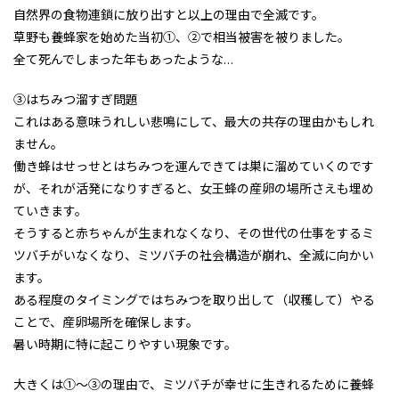
自然界の食物連鎖に放り出すと以上の理由で全滅です。
草野も養蜂家を始めた当初①、②で相当被害を被りました。
全て死んでしまった年もあったような…
③はちみつ溜すぎ問題
これはある意味うれしい悲鳴にして、最大の共存の理由かもしれ
ません。
働き蜂はせっせとはちみつを運んできては巣に溜めていくのです
が、それが活発になりすぎると、女王蜂の産卵の場所さえも埋め
ていきます。
そうすると赤ちゃんが生まれなくなり、その世代の仕事をするミ
ツバチがいなくなり、ミツバチの社会構造が崩れ、全滅に向かい
ます。
ある程度のタイミングではちみつを取り出して（収穫して）やる
ことで、産卵場所を確保します。
暑い時期に特に起こりやすい現象です。
大きくは①〜③の理由で、ミツバチが幸せに生きれるために養蜂